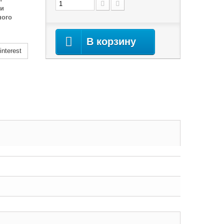
ми
ного
В корзину
nterest