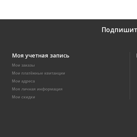
Подпишит
Моя учетная запись
Мои заказы
Мои платёжные квитанции
Мои адреса
Моя личная информация
Мои скидки