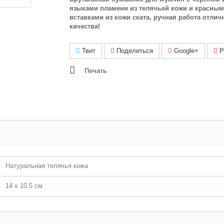
языками пламени из телячьей кожи и красны
вставками из кожи ската, ручная работа отлич
качества!
Твит
Поделиться
Google+
Pi
Печать
Натуральная телячья кожа
14 х 10.5 см