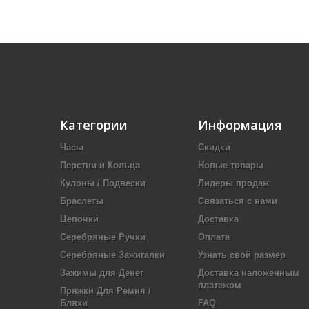
Категории
Информация
Часы
Скидки
Перстни и Кольца
Новые товары
Кулоны / Подвески
Лидеры продаж
Браслеты
Связаться с нами
Цепочки
Доставка
Серебряные Ручки
Оплата
Серебряные Зажигалки
Узнать свой размер
Зажимы для Денег
Доставка наложенным
платежом
Пряжки Для Ремня /
Бляхи
FAQ