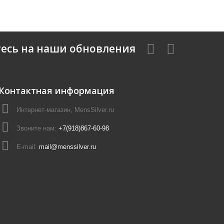
есь на наши обновления
Контактная информация
Интернет-магазин, MensSilver.ru
Звоните нам:
+7(918)867-60-98
E-mail:
mail@menssilver.ru