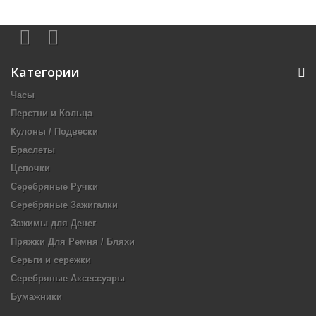
Категории
Часы
Перстни и Кольца
Кулоны / Подвески
Браслеты
Цепочки
Серебряные Ручки
Серебряные Зажигалки
Зажимы для Денег
Пряжки Для Ремня / Бляхи
Серьги и сережки
Серебряные Аксессуары
Бумажники