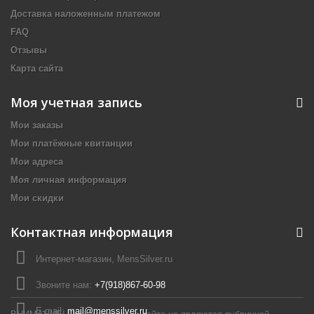
Доставка наложенным платежом
FAQ
Отзывы
Карта сайта
Моя учетная запись
Мои заказы
Мои платёжные квитанции
Мои адреса
Моя личная информация
Мои скидки
Контактная информация
Интернет-магазин, MensSilver.ru
Звоните нам:
+7(918)867-60-98
E-mail:
mail@menssilver.ru