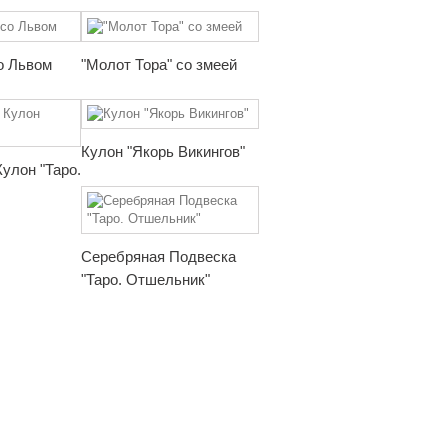
о Львом
"Молот Тора" со змеей
Кулон "Якорь Викингов"
улон "Таро.
Серебряная Подвеска
"Таро. Отшельник"