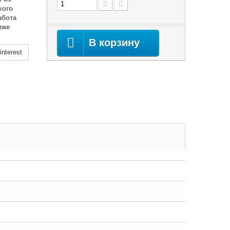
кого
абота
иже
В корзину
nterest