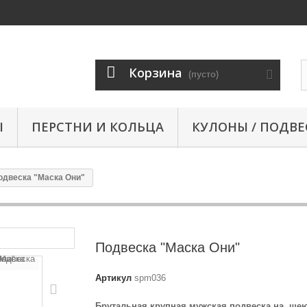
Корзина
(пусто)
Ы
ПЕРСТНИ И КОЛЬЦА
КУЛОНЫ / ПОДВЕ
одвеска "Маска Они"
Подвеска "Маска Они"
Артикул
spm036
Брутальная крупная мужская подвеска на шею