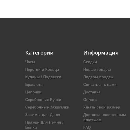
Категории
Информация
Часы
Скидки
Перстни и Кольца
Новые товары
Кулоны / Подвески
Лидеры продаж
Браслеты
Связаться с нами
Цепочки
Доставка
Серебряные Ручки
Оплата
Серебряные Зажигалки
Узнать свой размер
Зажимы для Денег
Доставка наложенным
платежом
Пряжки Для Ремня /
Бляхи
FAQ