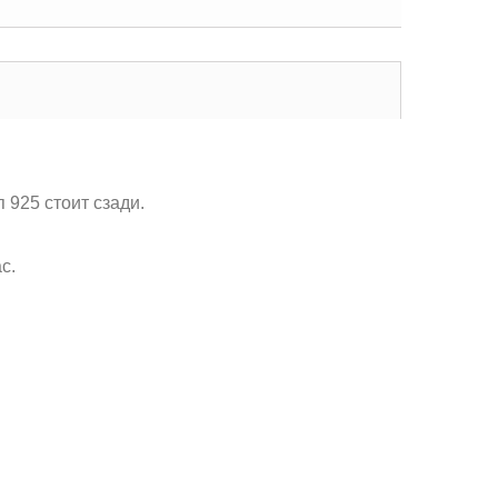
п 925 стоит сзади.
с.