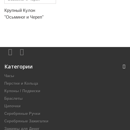
Крупный Кулон
"Осьминог и Череп"
Категории
Часы
Перстни и Кольца
Кулоны / Подвески
Браслеты
Цепочки
Серебряные Ручки
Серебряные Зажигалки
Зажимы для Денег