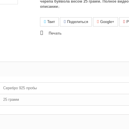
черепа буйвола весом 25 грамм.
Полное видео
описании↓
Твит
Поделиться
Google+
Pi
Печать
Серебро 925 пробы
25 грамм