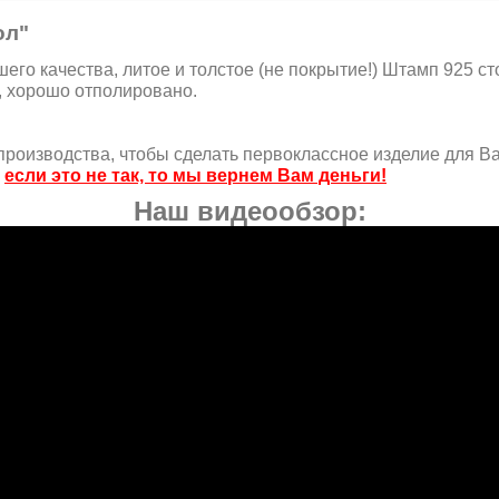
ол"
го качества, литое и толстое (не покрытие!) Штамп 925 сто
, хорошо отполировано.
роизводства, чтобы сделать первоклассное изделие для Ва
,
если это не так, то мы вернем Вам деньги!
Наш видеообзор: