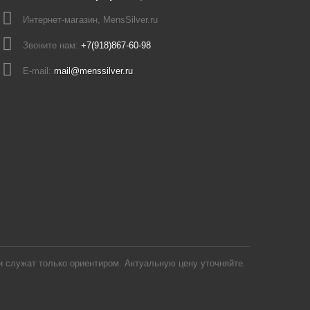
Интернет-магазин, MensSilver.ru
Звоните нам:
+7(918)867-60-98
E-mail:
mail@menssilver.ru
 служат только ориентиром. Актуальную цену уточняйте.