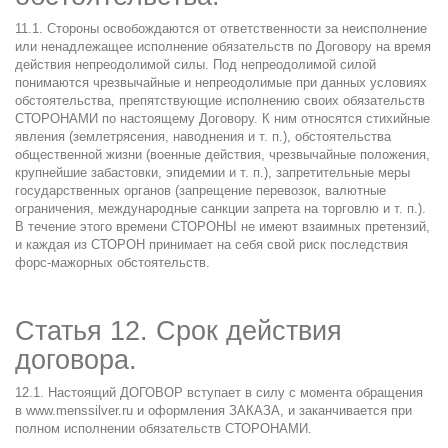
11.1. Стороны освобождаются от ответственности за неисполнение
или ненадлежащее исполнение обязательств по Договору на время
действия непреодолимой силы. Под непреодолимой силой
понимаются чрезвычайные и непреодолимые при данных условиях
обстоятельства, препятствующие исполнению своих обязательств
СТОРОНАМИ по настоящему Договору. К ним относятся стихийные
явления (землетрясения, наводнения и т. п.), обстоятельства
общественной жизни (военные действия, чрезвычайные положения,
крупнейшие забастовки, эпидемии и т. п.), запретительные меры
государственных органов (запрещение перевозок, валютные
ограничения, международные санкции запрета на торговлю и т. п.).
В течение этого времени СТОРОНЫ не имеют взаимных претензий,
и каждая из СТОРОН принимает на себя свой риск последствия
форс-мажорных обстоятельств.
Статья 12. Срок действия
договора.
12.1. Настоящий ДОГОВОР вступает в силу с момента обращения
в
www.menssilver.ru
и оформления ЗАКАЗА, и заканчивается при
полном исполнении обязательств СТОРОНАМИ.