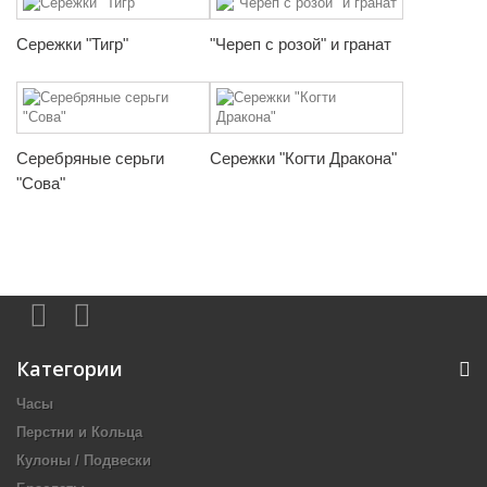
Сережки "Тигр"
"Череп с розой" и гранат
Серебряные серьги
Сережки "Когти Дракона"
"Сова"
Категории
Часы
Перстни и Кольца
Кулоны / Подвески