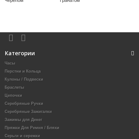
Черепом
Гранатом
Категории
Часы
Перстни и Кольца
Кулоны / Подвески
Браслеты
Цепочки
Серебряные Ручки
Серебряные Зажигалки
Зажимы для Денег
Пряжки Для Ремня / Бляхи
Серьги и сережки