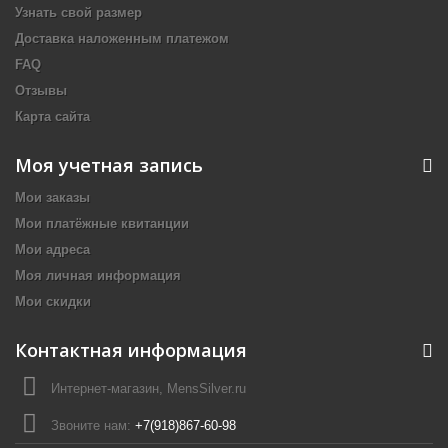
Узнать свой размер
Доставка наложенным платежом
FAQ
Отзывы
Карта сайта
Моя учетная запись
Мои заказы
Мои платёжные квитанции
Мои адреса
Моя личная информация
Мои скидки
Контактная информация
Интернет-магазин, MensSilver.ru
Звоните нам:
+7(918)867-60-98