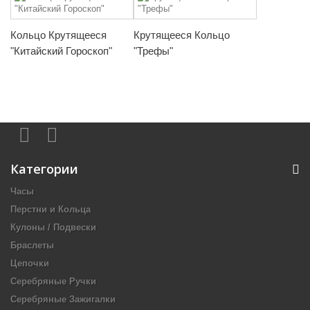
Кольцо Крутящееся
Крутящееся Кольцо
"Китайский Гороскоп"
"Трефы"
Категории
Часы
Перстни и Кольца
Кулоны / Подвески
Браслеты
Цепочки
Серебряные Ручки
Серебряные Зажигалки