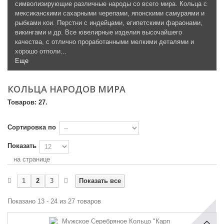
символизирующие различные народы со всего мира. Кольца с
мексиканскими сахарными черепами, японскими самураями и
рыбками кои. Перстни с индейцами, египетскими фараонами,
викингами и др. Все ювелирные изделия высочайшего
качества, с отлично проработанными мелкими деталями и
хорошо отполи...
Еще
КОЛЬЦА НАРОДОВ МИРА
Товаров: 27.
Сортировка по
Показать
на странице
1
2
3
Показать все
Показано 13 - 24 из 27 товаров