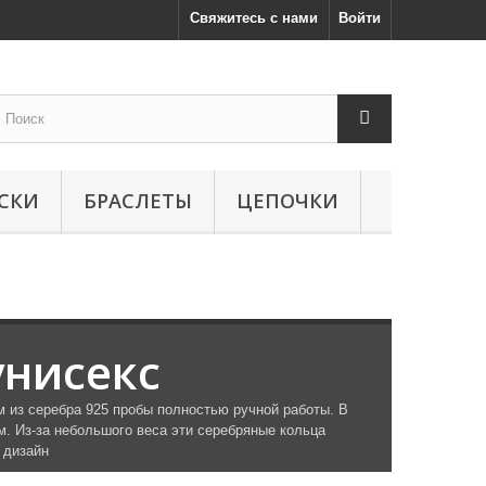
Свяжитесь с нами
Войти
СКИ
БРАСЛЕТЫ
ЦЕПОЧКИ
унисекс
 из серебра 925 пробы полностью ручной работы. В
. Из-за небольшого веса эти серебряные кольца
 дизайн