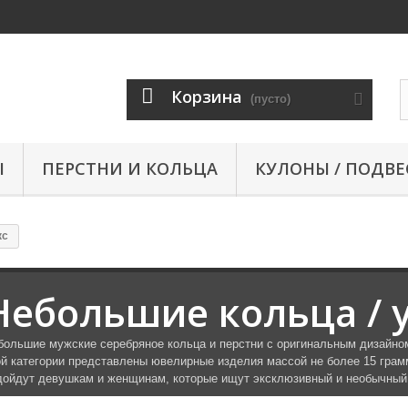
Корзина
(пусто)
Ы
ПЕРСТНИ И КОЛЬЦА
КУЛОНЫ / ПОДВЕ
кс
Небольшие кольца / 
большие мужские серебряное кольца и перстни с оригинальным дизайном
ой категории представлены ювелирные изделия массой не более 15 грамм
дойдут девушкам и женщинам, которые ищут эксклюзивный и необычный