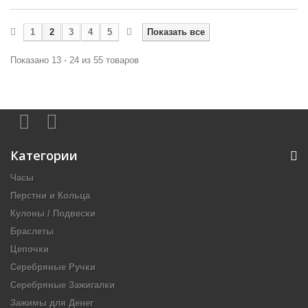
1
2
3
4
5
Показать все
Показано 13 - 24 из 55 товаров
Категории
Часы
Перстни и Кольца
Кулоны / Подвески
Браслеты
Цепочки
Серебряные Ручки
Серебряные Зажигалки
Зажимы для Денег