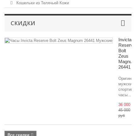
Кошельки из Телячьей Кожи
СКИДКИ
Invicta
Reserve
Bolt
Zeus
Magnum
26441
Оригина
мужские
спортивн
часы...
36 000 ру
45 000
руб
Все скидки