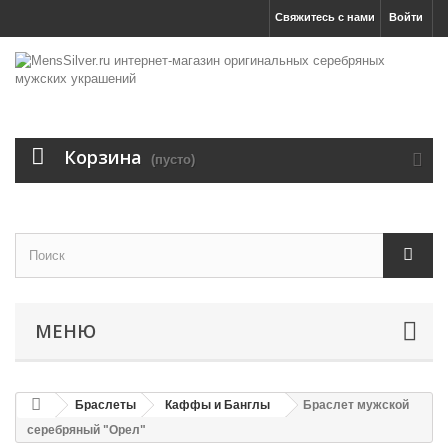
Свяжитесь с нами
Войти
Корзина
(пусто)
МЕНЮ
Браслеты
Каффы и Банглы
Браслет мужской
серебряный "Орел"