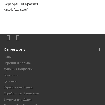
Серебряный Браслет
Кафф "Дракон"
Категории
Часы
Перстни и Кольца
Кулоны / Подвески
Браслеты
Цепочки
Серебряные Ручки
Серебряные Зажигалки
Зажимы для Денег