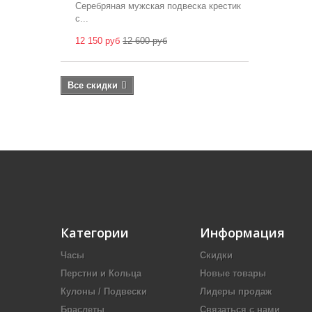
Серебряная мужская подвеска крестик
с...
12 150 руб
12 600 руб
Все скидки
Категории
Информация
Часы
Скидки
Перстни и Кольца
Новые товары
Кулоны / Подвески
Лидеры продаж
Браслеты
Связаться с нами