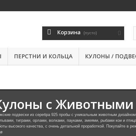
Корзина
(пусто)
Ы
ПЕРСТНИ И КОЛЬЦА
КУЛОНЫ / ПОДВЕ
Кулоны с Животными
жские подвески из серебра 925 пробы с уникальным животным дизайном 
 львами, тиграми, орлами, волками, пауками, змеями, рыбами кои и пт
боты высокого качества, с очень детальной проработкой. Покупайте в ре
е