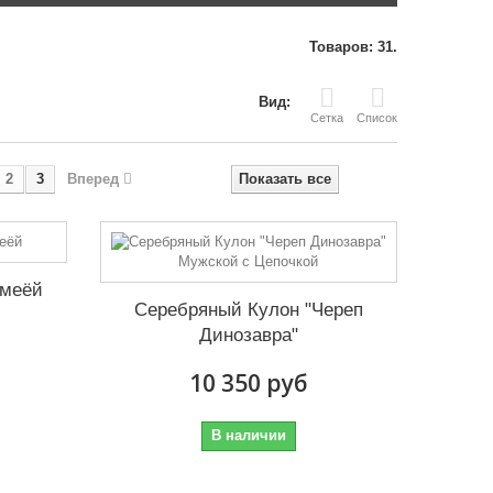
Товаров: 31.
Вид:
Сетка
Список
2
3
Вперед
Показать все
Змеёй
Серебряный Кулон "Череп
Динозавра"
10 350 руб
В наличии