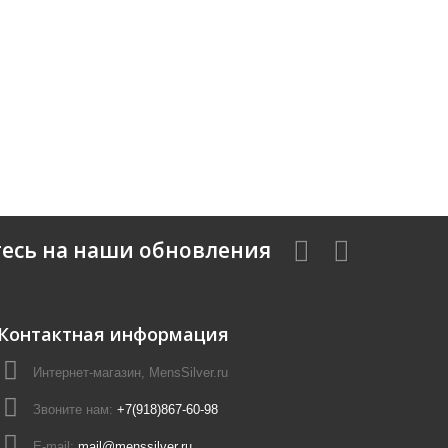
есь на наши обновления
Контактная информация
Интернет-магазин, MensSilver.ru
Звоните нам:
+7(918)867-60-98
E-mail:
mail@menssilver.ru