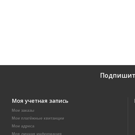
Подпишит
Моя учетная запись
Мои заказы
Мои платёжные квитанции
Мои адреса
Моя личная информация