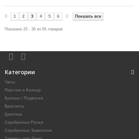
1
2
3
4
5
6
Показать все
Показано 25 - 36 из 65 товаров
Категории
Часы
Перстни и Кольца
Кулоны / Подвески
Браслеты
Цепочки
Серебряные Ручки
Серебряные Зажигалки
Зажимы для Денег