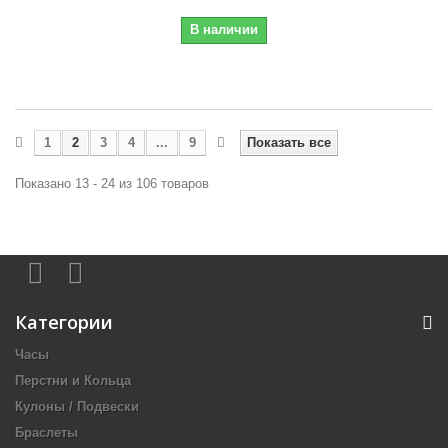
В наличии
1
2
3
4
...
9
Показать все
Показано 13 - 24 из 106 товаров
Категории
Часы
Перстни и Кольца
Кулоны / Подвески
Браслеты