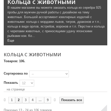
Кольца с животными
В нашем магазине вы можете заказать кольца из серебра 925
пробы для мужчин ручной работы с дизайном на тему
животных. Большой ассортимент ювелирных изделий с
животными: кольца с мордами львов, тигров, драконов и т.п.;
кольца в виде орлов, ястребов, воронов и т.п. Перстни и кольца
с черепами животных, с приносящими удачу японскими
рыбками кои. Ко...
Еще
КОЛЬЦА С ЖИВОТНЫМИ
Товаров: 106.
Сортировка по
Показать
на странице
1
2
3
4
...
9
Показать все
Показано 13 - 24 из 106 товаров