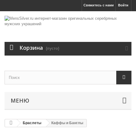
Свяжитесь с нами
Войти
Корзина
(пусто)
МЕНЮ
Браслеты
Каффы и Банглы